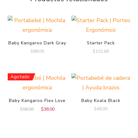
Baby Kangaroo Dark Gray
Starter Pack
$
88,00
$
102,68
Agotado
Baby Kangaroo Flex Love
Baby Koala Black
$
48,00
$
58,50
$
38,00