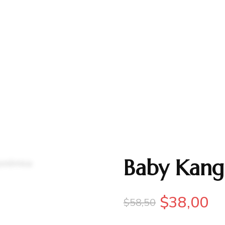
Baby Kang
$
38,00
$
58,50