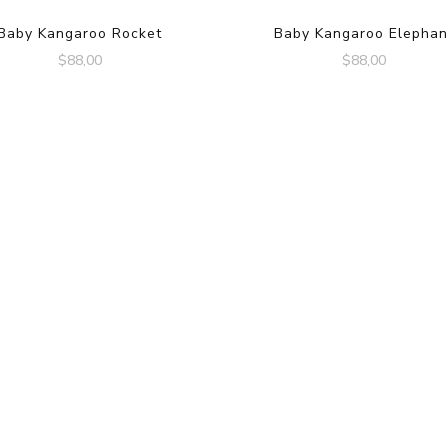
Baby Kangaroo Rocket
Baby Kangaroo Elephan
$
88,00
$
88,00