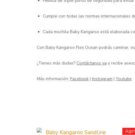
Hebilla de triple punto de seguridad para evitar
Cumple con todas las normas internacionales d
Cada mochila Baby Kangaroo está elaborada con 
Con Baby Kangaroo Flex Ocean podrás caminar, viaja
¿Tienes más dudas?
Contáctanos ya
y recibe aseso
Más información:
Facebook
|
Instragram
|
Youtube
Ago