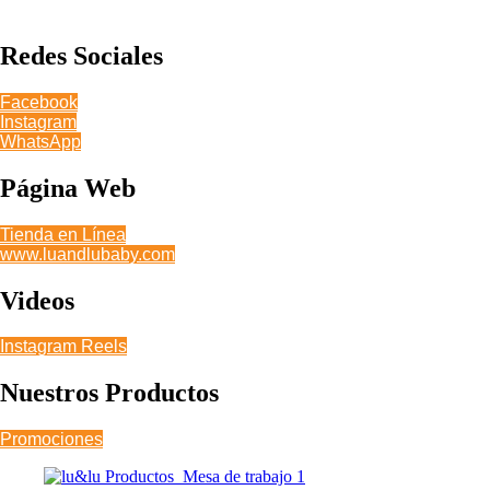
Redes Sociales
Facebook
Instagram
WhatsApp
Página Web
Tienda en Línea
www.luandlubaby.com
Videos
Instagram Reels
Nuestros Productos
Promociones